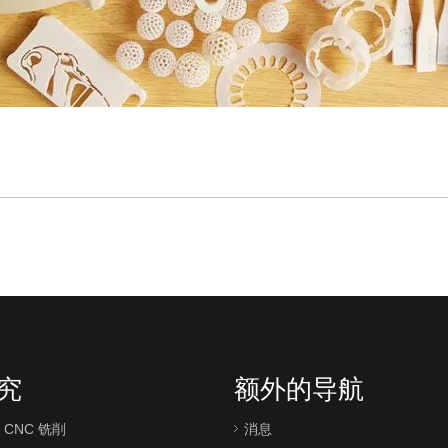
究
额外的导航
 CNC 铣削
消息